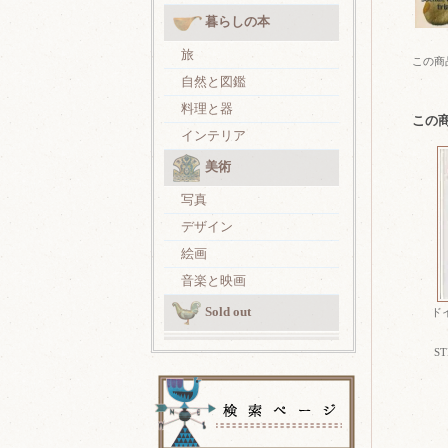
暮らしの本
旅
この商
自然と図鑑
料理と器
この
インテリア
美術
写真
デザイン
絵画
音楽と映画
Sold out
ド
ST