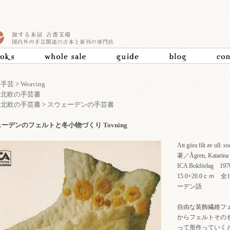
>
手芸
>
Weaving
>
北欧の手芸書
>
北欧の手芸書
>
スウェーデンの手芸書
ーデンのフェルトと冬小物づくり Tovning
Att göra filt av ull: s
著／Ågren, Katarina
ICA Bokförlag
15.0×20.0ｃ
ーデン語
自由な装飾繊維フ
からフェルトその
って形作っていく