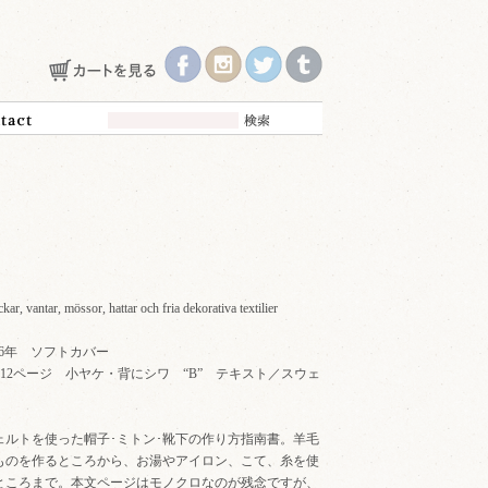
ockar, vantar, mössor, hattar och fria dekorativa textilier
 1976年 ソフトカバー
ｍ 全112ページ 小ヤケ・背にシワ “B” テキスト／スウェ
ェルトを使った帽子･ミトン･靴下の作り方指南書。羊毛
ものを作るところから、お湯やアイロン、こて、糸を使
ところまで。本文ページはモノクロなのが残念ですが、