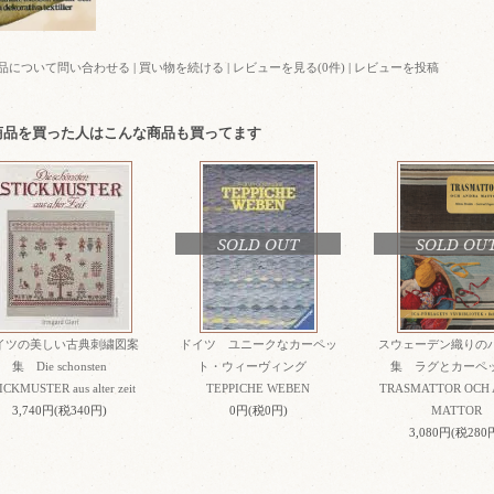
品について問い合わせる
|
買い物を続ける
|
レビューを見る(0件)
|
レビューを投稿
商品を買った人はこんな商品も買ってます
SOLD OUT
SOLD OU
イツの美しい古典刺繍図案
ドイツ ユニークなカーペッ
スウェーデン織りの
集 Die schonsten
ト・ウィーヴィング
集 ラグとカー
ICKMUSTER aus alter zeit
TEPPICHE WEBEN
TRASMATTOR OCH
3,740円(税340円)
0円(税0円)
MATTOR
3,080円(税280