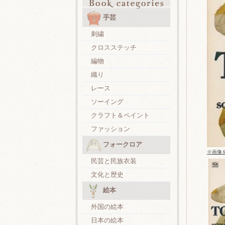
手芸
刺繍
クロスステッチ
編物
織り
レース
ソーイング
クラフト＆ペイント
ファッション
フォークロア
※画像
民芸と民族衣装
文化と歴史
絵本
外国の絵本
日本の絵本