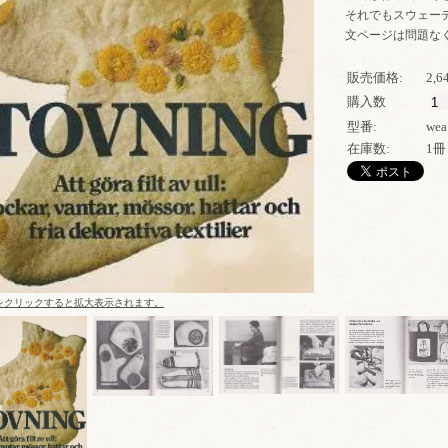
それでもスウェー
文ページは問題な
販売価格:
2,
購入数
型番:
wea
在庫数:
1冊
をクリックすると拡大表示されます。