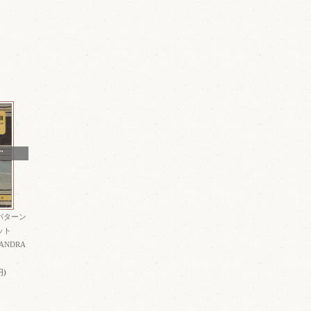
T
パターン
ペット
 ANDRA
円)