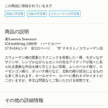
この商品に登録されているタグ
北欧の手芸書
北欧の手芸書
スウェーデンの手芸書
商品の説明
著/Leenna Svensson
ICA bokförlag 1980年 ハードカバー
17.5×24センチ 全111ページ “B” テキスト／スウェーデン語
スウェーデン織の図案とテクニックを収載した一冊。モダンなデ
ザインや、シンプルながらもセンスの光るアイディアが端々に見
られる素敵な作品を織り方とともに収載。ムンカベルテ織り、ロ
ーゼンゴン織り、ポッパナ織りなど、北欧の織り技法によるもの
も多く見られます。オールカラー。カバーに擦れキズやイタミが
ございますが、本文は問題なくご覧いただける状態です。
その他の詳細情報