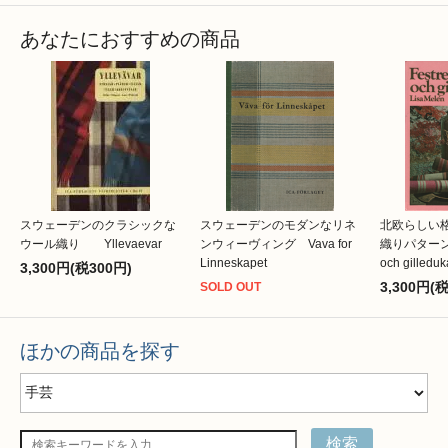
あなたにおすすめの商品
スウェーデンのクラシックな
スウェーデンのモダンなリネ
北欧らしい
ウール織り Yllevaevar
ンウィーヴィング Vava for
織りパターン 
Linneskapet
och gilleduk
3,300円(税300円)
3,300円(
SOLD OUT
ほかの商品を探す
検索