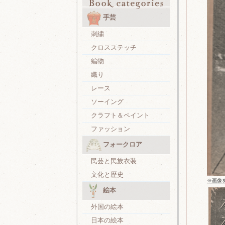
手芸
刺繍
クロスステッチ
編物
織り
レース
ソーイング
クラフト＆ペイント
ファッション
フォークロア
民芸と民族衣装
文化と歴史
※画像
絵本
外国の絵本
日本の絵本