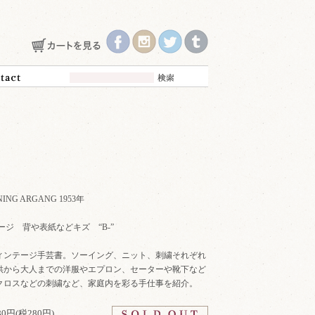
NING ARGANG 1953年
27ページ 背や表紙などキズ “B-”
ィンテージ手芸書。ソーイング、ニット、刺繍それぞれ
供から大人までの洋服やエプロン、セーターや靴下など
クロスなどの刺繍など、家庭内を彩る手仕事を紹介。
080円(税280円)