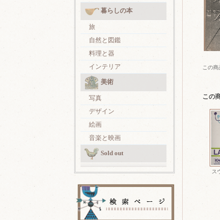
暮らしの本
旅
自然と図鑑
料理と器
インテリア
この商
美術
この
写真
デザイン
絵画
音楽と映画
Sold out
ス