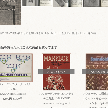
品について問い合わせる
|
買い物を続ける
|
レビューを見る(1件)
|
レビューを投稿
商品を買った人はこんな商品も買ってます
SOLD OUT
SOLD OU
ウェーデンのボーダーパタ
ーン集
スウェーデンのクロスステッ
スウェーデンの樹皮
LAKANSBRODERIER
チ図案集 MARKBOK
スケット・モビール
3,300円(税300円)
monster o. monogram i
メント Spånslö