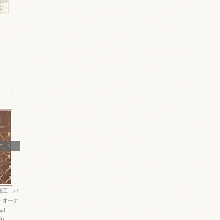
T
細工 バ
・オーナ
jd