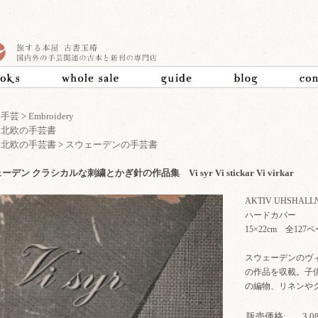
>
手芸
>
Embroidery
>
北欧の手芸書
>
北欧の手芸書
>
スウェーデンの手芸書
デン クラシカルな刺繍とかぎ針の作品集 Vi syr Vi stickar Vi virkar
AKTIV UHSHALL
ハードカバー
15×22cm 全1
スウェーデンのヴ
の作品を収載。子
の編物、リネンや
販売価格:
3,