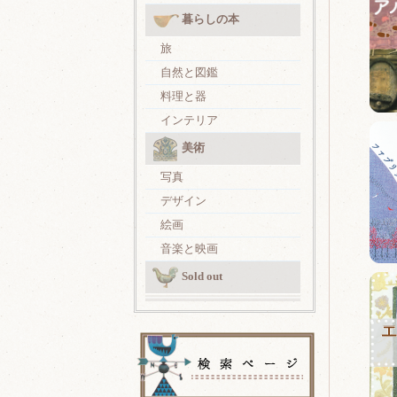
暮らしの本
旅
自然と図鑑
料理と器
インテリア
美術
写真
デザイン
絵画
音楽と映画
Sold out