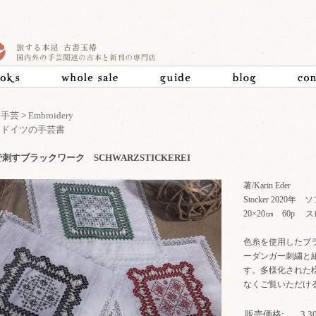
>
手芸
>
Embroidery
>
ドイツの手芸書
刺すブラックワーク SCHWARZSTICKEREI
著/Karin Eder
Stocker 2020
20×20㎝ 60p
色糸を使用したブ
ーダンガー刺繍と
す。多様化された
なくご覧いただけ
販売価格:
3,