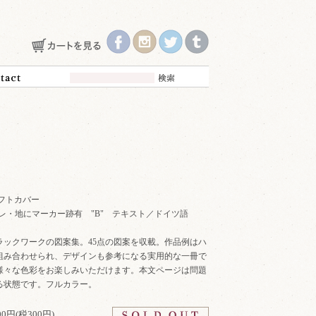
年 ソフトカバー
 スレ・地にマーカー跡有 "B" テキスト／ドイツ語
ラックワークの図案集。45点の図案を収載。作品例はハ
組み合わせられ、デザインも参考になる実用的な一冊で
様々な色彩をお楽しみいただけます。本文ページは問題
る状態です。フルカラー。
300円(税300円)