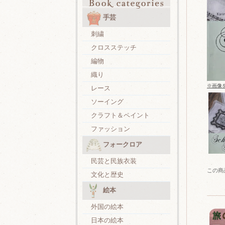
手芸
刺繍
クロスステッチ
編物
織り
※画像
レース
ソーイング
クラフト＆ペイント
ファッション
フォークロア
民芸と民族衣装
この商
文化と歴史
絵本
外国の絵本
日本の絵本