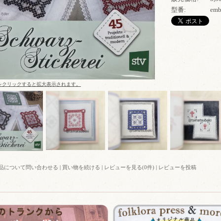
型番:
emb
をクリックすると拡大表示されます。
品について問い合わせる
|
買い物を続ける
|
レビューを見る(0件)
|
レビューを投稿