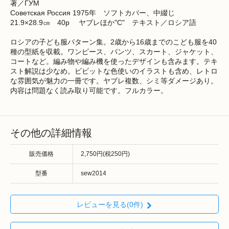
著／ГУМ
Советская Россия 1975年 ソフトカバー、中綴じ
21.9×28.9㎝ 40p ヤブレほか"C" テキスト／ロシア語
ロシアの子ども服パターン集。2歳から16歳までのこども服を40
種の型紙を収載。ワンピース、パンツ、スカート、ジャケット、
コートなど。編み物や編み機を使ったデザインも含みます。テキ
スト解説は少なめ。ビビットな色使いのイラストも含め、レトロ
な雰囲気が魅力の一冊です。ヤブレ複数、シミ等ダメージあり。
内容は問題なく読み取り可能です。フルカラー。
その他の詳細情報
販売価格
2,750円(税250円)
型番
sew2014
レビューを見る(0件)