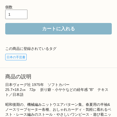
個数
カートに入れる
この商品に登録されているタグ
日本の手芸書
商品の説明
日本ヴォーグ社 1975年 ソフトカバー
25.7×18.2㎝ 72p 折り癖・小ヤケなどの経年感 "B" テキス
ト／日本語
昭和後期の、機械編みニットウエアパターン集。春夏用の半袖&
ノースリーブセーター各種、おしゃれカーディ・気軽に着れるベ
スト・レース編みのストール・やさしいワンピース・遊び着ニッ