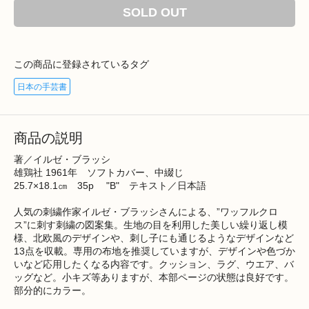
SOLD OUT
この商品に登録されているタグ
日本の手芸書
商品の説明
著／イルゼ・ブラッシ
雄鶏社 1961年 ソフトカバー、中綴じ
25.7×18.1㎝ 35p "B" テキスト／日本語
人気の刺繍作家イルゼ・ブラッシさんによる、”ワッフルクロ
ス”に刺す刺繍の図案集。生地の目を利用した美しい繰り返し模
様、北欧風のデザインや、刺し子にも通じるようなデザインなど
13点を収載。専用の布地を推奨していますが、デザインや色づか
いなど応用したくなる内容です。クッション、ラグ、ウエア、バ
ッグなど。小キズ等ありますが、本部ページの状態は良好です。
部分的にカラー。