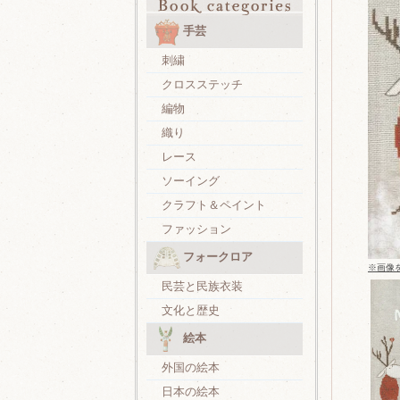
手芸
刺繍
クロスステッチ
編物
織り
レース
ソーイング
クラフト＆ペイント
ファッション
フォークロア
※画像
民芸と民族衣装
文化と歴史
絵本
外国の絵本
日本の絵本