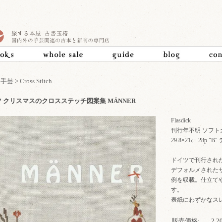
>
手芸
>
Cross Stitch
 クリスマスのクロスステッチ図案集 MÄNNER
Flasdick
刊行年不明 ソフト
29.8×21㎝ 28p 
ドイツで刊行され
デフォルメされた
例を収載。仕立て
す。
表紙にわずかなス
販売価格:
2,