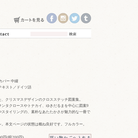
カバー 中綴
"B" テキスト／ドイツ語
た、クリスマスデザインのクロスステッチ図案集。
サンタクロースやトナカイ、ゆきだるまを中心に図案9
やスタイリングの、素朴なあたたかさが魅力的な一冊で
レ。本文ページの状態は概ね良好です。フルカラー。
200円(税200円)