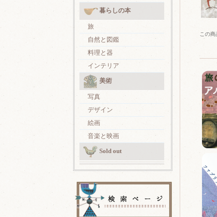
暮らしの本
旅
この商
自然と図鑑
料理と器
インテリア
美術
写真
デザイン
絵画
音楽と映画
Sold out