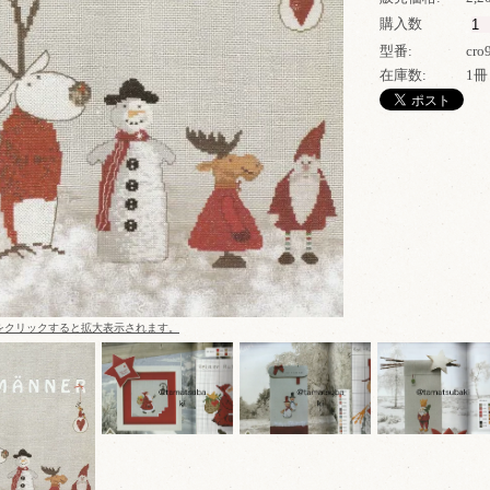
購入数
型番:
cro
在庫数:
1冊
をクリックすると拡大表示されます。