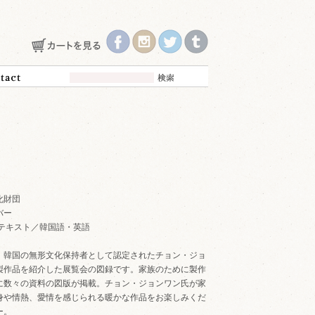
化財団
バー
p "B" テキスト／韓国語・英語
、韓国の無形文化保持者として認定されたチョン・ジョ
製作品を紹介した展覧会の図録です。家族のために製作
に数々の資料の図版が掲載。チョン・ジョンワン氏が家
身や情熱、愛情を感じられる暖かな作品をお楽しみくだ
ー。