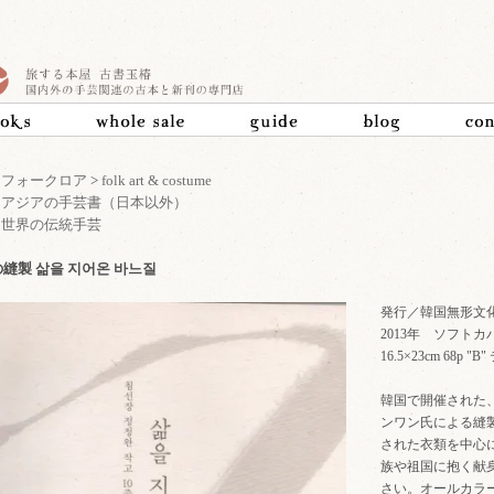
>
フォークロア
>
folk art & costume
>
アジアの手芸書（日本以外）
>
世界の伝統手芸
縫製 삶을 지어온 바느질
発行／韓国無形文
2013年 ソフトカ
16.5×23cm 68
韓国で開催された
ンワン氏による縫
された衣類を中心
族や祖国に抱く献
さい。オールカラ