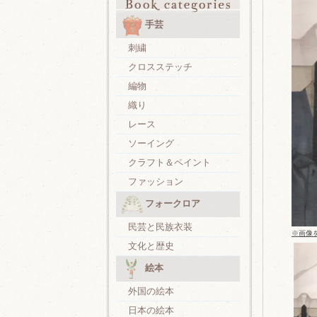
手芸
刺繍
クロスステッチ
編物
織り
レース
ソーイング
クラフト＆ペイント
ファッション
フォークロア
民芸と民族衣装
※画像
文化と歴史
絵本
外国の絵本
日本の絵本