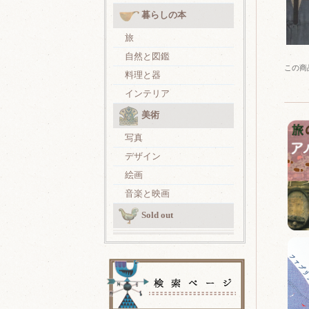
暮らしの本
旅
自然と図鑑
この商
料理と器
インテリア
美術
写真
デザイン
絵画
音楽と映画
Sold out