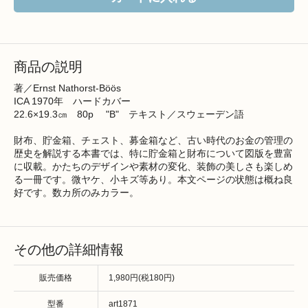
商品の説明
著／Ernst Nathorst-Böös
ICA 1970年 ハードカバー
22.6×19.3㎝ 80p "B" テキスト／スウェーデン語
財布、貯金箱、チェスト、募金箱など、古い時代のお金の管理の
歴史を解説する本書では、特に貯金箱と財布について図版を豊富
に収載。かたちのデザインや素材の変化、装飾の美しさも楽しめ
る一冊です。微ヤケ、小キズ等あり。本文ページの状態は概ね良
好です。数カ所のみカラー。
その他の詳細情報
販売価格
1,980円(税180円)
型番
art1871