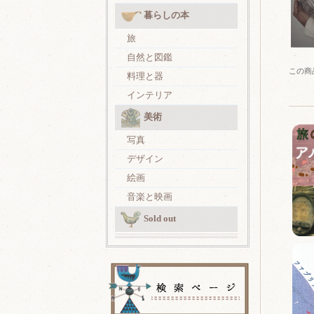
暮らしの本
旅
自然と図鑑
この商
料理と器
インテリア
美術
写真
デザイン
絵画
音楽と映画
Sold out