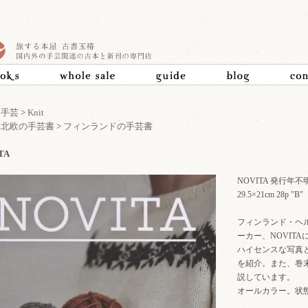
>
手芸
>
Knit
>
北欧の手芸書
>
フィンランドの手芸書
TA
NOVITA 発行年
29.5×21cm 28p
フィンランド・ヘル
ーカー、NOVIT
ハイセンスな写真と
を紹介。また、巻
説しています。
オールカラー。状