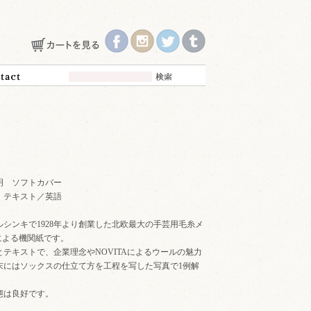
不明 ソフトカバー
 "B" テキスト／英語
シンキで1928年より創業した北欧最大の手芸用毛糸メ
Aによる機関紙です。
テキストで、企業理念やNOVITAによるウールの魅力
末にはソックスの仕立て方を工程を写した写真で1例解
態は良好です。