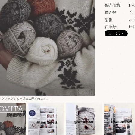
販売価格:
1,
購入数
型番:
kni
在庫数:
1冊
をクリックすると拡大表示されます。