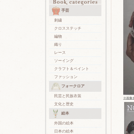
手芸
刺繍
クロスステッチ
編物
織り
レース
ソーイング
クラフト＆ペイント
ファッション
フォークロア
民芸と民族衣装
※画像
文化と歴史
絵本
外国の絵本
日本の絵本