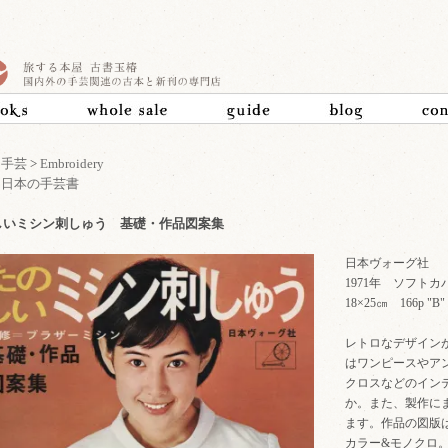
>
手芸
>
Embroidery
>
日本の手芸書
しいミシン刺しゅう 基礎・作品図案集
日本ヴォーグ社
1971年 ソフトカ
18×25㎝ 166p
レトロなデザイン
はワンピースやア
クロスなどのイン
か。また、製作に
ます。作品の図版
カラー&モノクロ