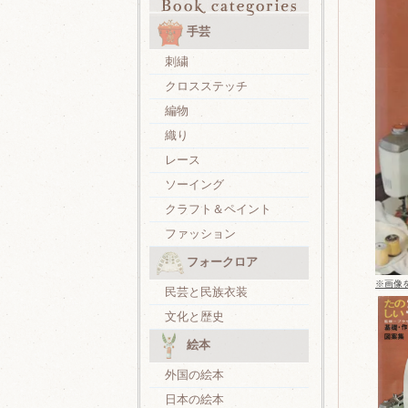
手芸
刺繍
クロスステッチ
編物
織り
レース
ソーイング
クラフト＆ペイント
ファッション
フォークロア
※画像
民芸と民族衣装
文化と歴史
絵本
外国の絵本
日本の絵本