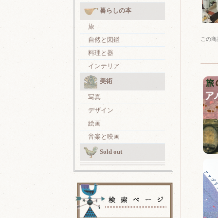
暮らしの本
旅
この商
自然と図鑑
料理と器
インテリア
美術
写真
デザイン
絵画
音楽と映画
Sold out