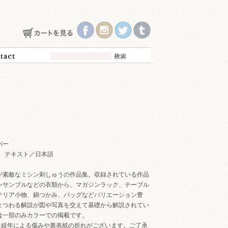
バー
 "B" テキスト／日本語
が素敵なミシン刺しゅうの作品集。収録されている作品
ンサンブルなどの衣類から、マガジンラック、テーブル
テリア小物、鍋つかみ、バッグなどバリエーション豊
まつわる解説が図や写真を交えて基礎から解説されてい
は一部のみカラーでの掲載です。
。経年による傷みや裏表紙の折れがございます。ご了承