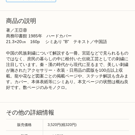
商品の説明
著／王亞蓉
商務印書館 1985年 ハードカバー
21.3×20㎝ 160p シミあり "B" テキスト／中国語
中国の民族刺繍について解説する一冊。宮廷などで見られるもの
ではなく、庶民の暮らしの中に根付いた伝統工芸としての刺繍に
注目しています。秦・漢の時代から現代に至るまで、美しい刺繍
が施されたアクセサリー・衣装・日用品の図版を100点以上収
載。龍や花など図案ごとの掲載ページや、ステッチ解説も含みま
す。カバー、本体表紙等にシミあり。本文ページの状態は概ね良
好です。数ページのみモノクロ。
その他の詳細情報
販売価格
3,520円(税320円)