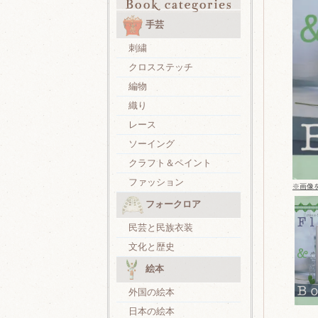
手芸
刺繍
クロスステッチ
編物
織り
レース
ソーイング
クラフト＆ペイント
ファッション
※画像
フォークロア
民芸と民族衣装
文化と歴史
絵本
外国の絵本
日本の絵本