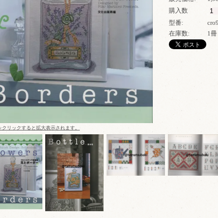
購入数
型番:
cro
在庫数:
1冊
をクリックすると拡大表示されます。