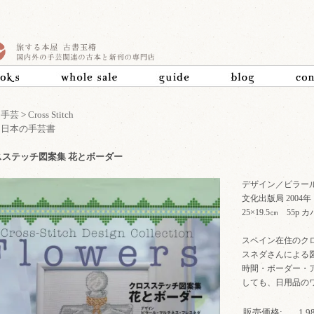
>
手芸
>
Cross Stitch
>
日本の手芸書
スステッチ図案集 花とボーダー
デザイン／ピラー
文化出版局 2004
25×19.5㎝ 55
スペイン在住のク
スネダさんによる
時間・ボーダー・
しても、日用品の
販売価格:
1,