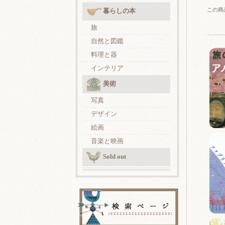
この商
暮らしの本
旅
自然と図鑑
料理と器
インテリア
美術
写真
デザイン
絵画
音楽と映画
Sold out