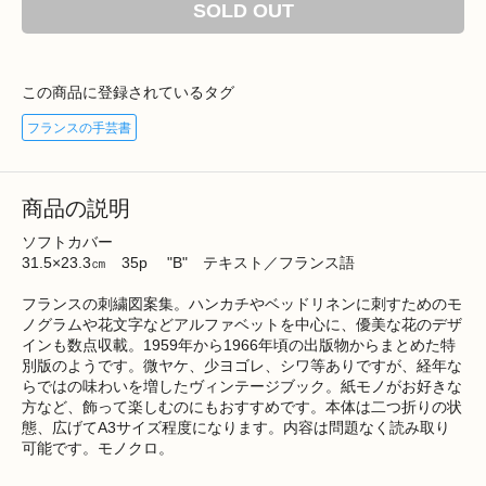
SOLD OUT
この商品に登録されているタグ
フランスの手芸書
商品の説明
ソフトカバー
31.5×23.3㎝ 35p "B" テキスト／フランス語
フランスの刺繍図案集。ハンカチやベッドリネンに刺すためのモ
ノグラムや花文字などアルファベットを中心に、優美な花のデザ
インも数点収載。1959年から1966年頃の出版物からまとめた特
別版のようです。微ヤケ、少ヨゴレ、シワ等ありですが、経年な
らではの味わいを増したヴィンテージブック。紙モノがお好きな
方など、飾って楽しむのにもおすすめです。本体は二つ折りの状
態、広げてA3サイズ程度になります。内容は問題なく読み取り
可能です。モノクロ。