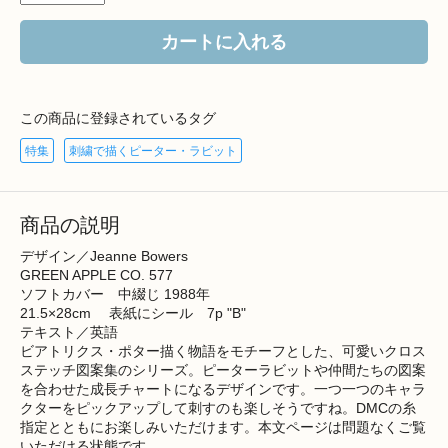
カートに入れる
この商品に登録されているタグ
特集
刺繍で描くピーター・ラビット
商品の説明
デザイン／Jeanne Bowers
GREEN APPLE CO. 577
ソフトカバー 中綴じ 1988年
21.5×28cm 表紙にシール 7p "B"
テキスト／英語
ビアトリクス・ポター描く物語をモチーフとした、可愛いクロス
ステッチ図案集のシリーズ。ピーターラビットや仲間たちの図案
を合わせた成長チャートになるデザインです。一つ一つのキャラ
クターをピックアップして刺すのも楽しそうですね。DMCの糸
指定とともにお楽しみいただけます。本文ページは問題なくご覧
いただける状態です。