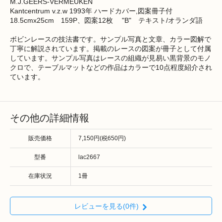
M.J.GEERS-VERMEUKEN
Kantcentrum v.z.w 1993年 ハードカバー,図案冊子付
18.5cmx25cm 159P、図案12枚 "B" テキスト/オランダ語
ボビンレースの技法書です。サンプル写真と文章、カラー図解で
丁寧に解説されています。掲載のレースの図案が冊子として付属
しています。サンプル写真はレースの組織が見易い黒背景のモノ
クロで、テーブルマットなどの作品はカラーで10点程度紹介され
ています。
その他の詳細情報
販売価格
7,150円(税650円)
型番
lac2667
在庫状況
1冊
レビューを見る(0件)