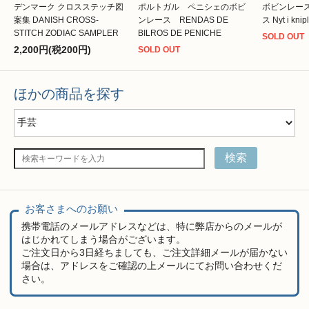
デンマーク クロスステッチ図
ポルトガル ペニシェのボビ
ボビンレー
案集 DANISH CROSS-
ンレース RENDAS DE
ス Nyt i knipl
STITCH ZODIAC SAMPLER
BILROS DE PENICHE
SOLD OUT
2,200円(税200円)
SOLD OUT
ほかの商品を探す
検索
お客さまへのお願い
携帯電話のメールアドレスなどは、特に弊店からのメールが
はじかれてしまう場合がございます。
ご注文日から3日経ちましても、ご注文詳細メールが届かない
場合は、アドレスをご確認の上メールにてお問い合わせくだ
さい。