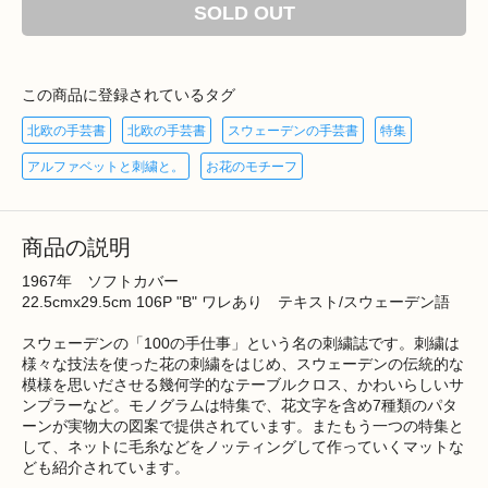
SOLD OUT
この商品に登録されているタグ
北欧の手芸書
北欧の手芸書
スウェーデンの手芸書
特集
アルファベットと刺繍と。
お花のモチーフ
商品の説明
1967年 ソフトカバー
22.5cmx29.5cm 106P "B" ワレあり テキスト/スウェーデン語
スウェーデンの「100の手仕事」という名の刺繍誌です。刺繍は
様々な技法を使った花の刺繍をはじめ、スウェーデンの伝統的な
模様を思いださせる幾何学的なテーブルクロス、かわいらしいサ
ンプラーなど。モノグラムは特集で、花文字を含め7種類のパタ
ーンが実物大の図案で提供されています。またもう一つの特集と
して、ネットに毛糸などをノッティングして作っていくマットな
ども紹介されています。