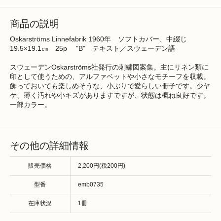
商品の説明
Oskarströms Linnefabrik 1960年 ソフトカバー、中綴じ
19.5×19.1㎝ 25p "B" テキスト／スウェーデン語
スウェーデンOskarströms社発行の刺繍図案集。主にリネン類に
印として使うための、アルファベットや小さなモチーフを収載。
飾っておいても楽しめそうな、小ぶりで愛らしい冊子です。少ヤ
ケ、薄く汚れや小キズがありますですが、状態は概ね良好です。
一部カラー。
その他の詳細情報
販売価格
2,200円(税200円)
型番
emb0735
在庫状況
1冊