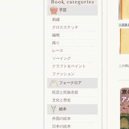
手芸
刺繍
※画像
クロスステッチ
編物
織り
レース
ソーイング
この商
クラフト＆ペイント
ファッション
フォークロア
民芸と民族衣装
文化と歴史
絵本
外国の絵本
日本の絵本