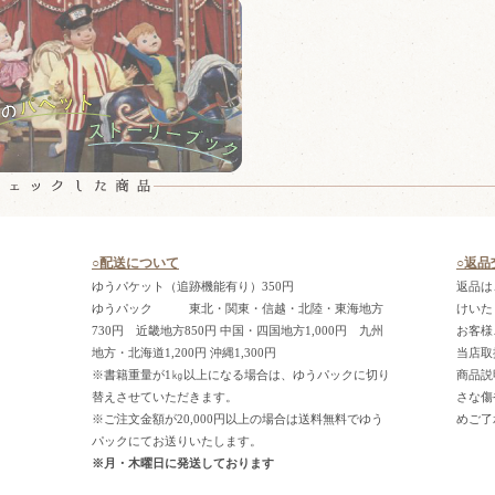
○配送について
○返品
ゆうパケット（追跡機能有り）350円
返品は
ゆうパック 東北・関東・信越・北陸・東海地方
けいた
730円 近畿地方850円 中国・四国地方1,000円 九州
お客様
地方・北海道1,200円 沖縄1,300円
当店取
※書籍重量が1㎏以上になる場合は、ゆうパックに切り
商品説
替えさせていただきます。
さな傷
※ご注文金額が20,000円以上の場合は送料無料でゆう
めご了
パックにてお送りいたします。
※月・木曜日に発送しております