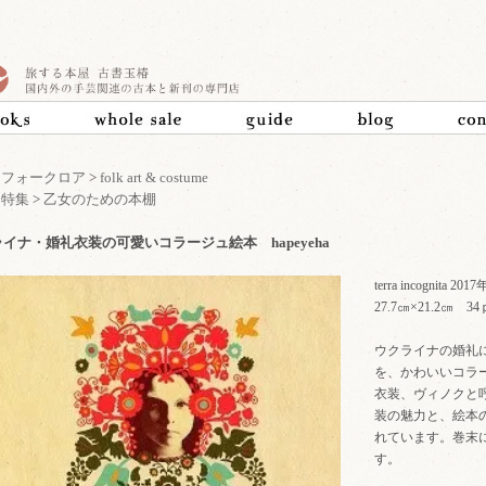
>
フォークロア
>
folk art & costume
>
特集
>
乙女のための本棚
イナ・婚礼衣装の可愛いコラージュ絵本 hapeyeha
terra incognita
27.7㎝×21.2㎝
ウクライナの婚礼
を、かわいいコラ
衣装、ヴィノクと
装の魅力と、絵本
れています。巻末
す。