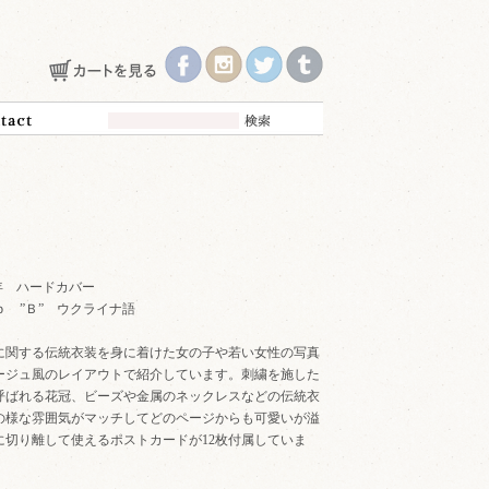
 2017年 ハードカバー
 34ｐ ”Ｂ” ウクライナ語
に関する伝統衣装を身に着けた女の子や若い女性の写真
ージュ風のレイアウトで紹介しています。刺繍を施した
呼ばれる花冠、ビーズや金属のネックレスなどの伝統衣
の様な雰囲気がマッチしてどのページからも可愛いが溢
に切り離して使えるポストカードが12枚付属していま