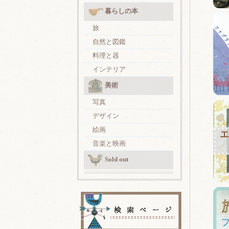
暮らしの本
旅
自然と図鑑
料理と器
インテリア
美術
写真
デザイン
絵画
音楽と映画
Sold out