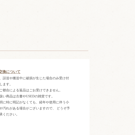
交換について
、誤送や搬送中に破損が生じた場合のみ受け付
します。
ご都合による返品はごお受けできません。
扱い商品は古書やUSEDの雑貨です。
明に特に明記がなくても、経年や使用に伴う小
や汚れがある場合がございますので、 どうぞ予
承ください。