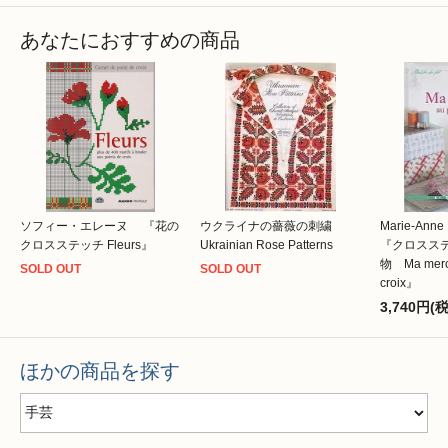
あなたにおすすめの商品
ソフィー・エレーヌ 『花の
ウクライナの薔薇の刺繍
Marie-Anne 
クロスステッチ Fleurs』
Ukrainian Rose Patterns
『クロスス
物 Ma merce
SOLD OUT
SOLD OUT
croix』
3,740円(
ほかの商品を探す