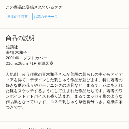
この商品に登録されているタグ
日本の手芸書
お花のモチーフ
商品の説明
雄鶏社
著/青木和子
2001年 ソフトカバー
21cmx26cm 71P 別紙図案
人気刺しゅう作家の青木和子さんが普段の暮らしの中からアイデ
ィアを得て、デザインした刺しゅう作品が並びます。特に著者の
好きな庭の花々やガーデニングの道具など、まるで、花にあふれ
た庭をスケッチするようにして生まれた作品たちです。著者のワ
ンポイントアドバイスも盛り込まれ、まるでエッセイ集のような
作品集となっています。コスモ刺しゅう糸色番号つき。別紙図案
つきです。