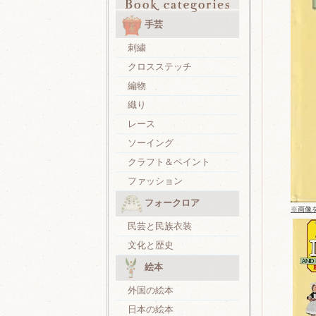
手芸
刺繍
クロスステッチ
編物
織り
レース
ソーイング
クラフト＆ペイント
ファッション
フォークロア
※画像
民芸と民族衣装
文化と歴史
絵本
外国の絵本
日本の絵本