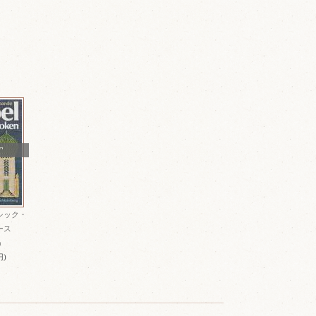
T
シック・
レース
n
円)