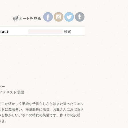
バー
P "B" テキスト/英語
どこか懐かしく単純な子供らしさとはまた違ったフェル
衛兵に魔法使い、海賊船長に船員、お爺さんにおばあさ
少し懐かしいアポロの時代の装備です。作り方の説明
つき。