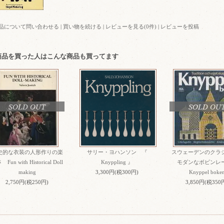
品について問い合わせる
|
買い物を続ける
|
レビューを見る(0件)
|
レビューを投稿
商品を買った人はこんな商品も買ってます
SOLD OUT
SOLD OU
史的な衣装の人形作りの楽
サリー・ヨハンソン 『
スウェーデンのクラ
Fun with Historical Doll
Knyppling 』
モダンなボビン
making
3,300円(税300円)
Knyppel boke
2,750円(税250円)
3,850円(税350