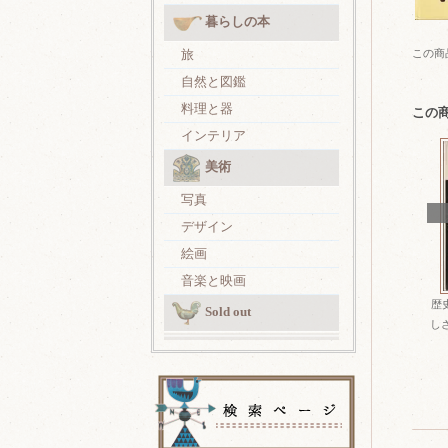
暮らしの本
この商
旅
自然と図鑑
料理と器
この
インテリア
美術
写真
デザイン
絵画
音楽と映画
歴
Sold out
しさ 