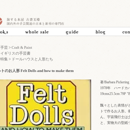
>
手芸
>
Craft & Paint
>
イギリスの手芸書
>
特集
>
ドールハウスと人形たち
のお人形 Felt Dolls and how to make them
著/Barbara Pickering
1978年 ハードカ
19cmx25.5cm 79
飄々とした表情が
トで作るお人形。
ん、宇宙飛行士は
と、実物大の型紙