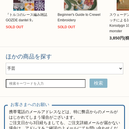
『トルコのレース編み雑誌
Beginner's Guide to Crewel
スウェーデ
GOZDE dantel 9』
Embroidery
ッチによる
Korsstygn 1
SOLD OUT
SOLD OUT
monster
3,850円(
ほかの商品を探す
検索
お客さまへのお願い
携帯電話のメールアドレスなどは、特に弊店からのメールが
はじかれてしまう場合がございます。
ご注文日から3日経ちましても、ご注文詳細メールが届かない
場合は、アドレスをご確認の上メールにてお問い合わせくだ