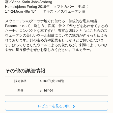
著／Anna-Karin Jobs Arnberg
Hemslojdens Forlag 2019年 ソフトカバー 中綴じ
17×24.5cm 48p "B" テキスト／スウェーデン語
スウェーデンのダーラナ地方に伝わる、伝統的な毛糸刺繍・
Pasomについて、刺し方、図案、仕立て例などをあわせてまとめ
た一冊。コンパクトな本ですが、豊富な図版とともにこちらのス
ウェーデンの美しいウール刺繍についての魅力がぎゅっと伝えら
れております。針の進め方や図案もしっかりとご覧いただけま
す。ぽってりとしたウールによるお花たちが、刺繍によってのび
やかに舞う様子をぜひお楽しみください。フルカラー。
その他の詳細情報
販売価格
4,180円(税380円)
型番
emb8464
レビューを見る(0件)