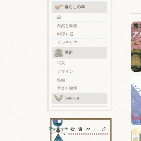
暮らしの本
旅
自然と図鑑
料理と器
インテリア
美術
写真
デザイン
絵画
音楽と映画
Sold out