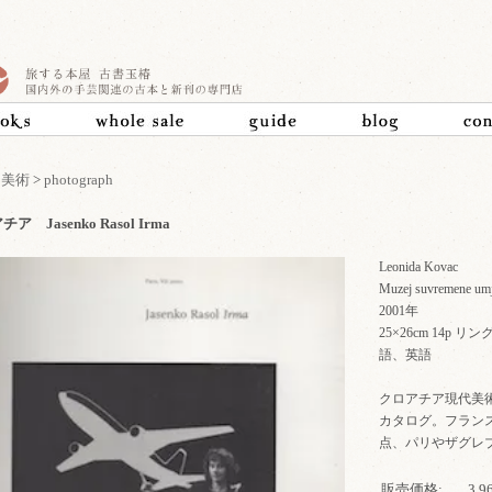
>
美術
>
photograph
ア Jasenko Rasol Irma
Leonida Kovac
Muzej suvremene umj
2001年
25×26cm 14p
語、英語
クロアチア現代美術館で
カタログ。フラン
点、パリやザグレ
販売価格:
3,