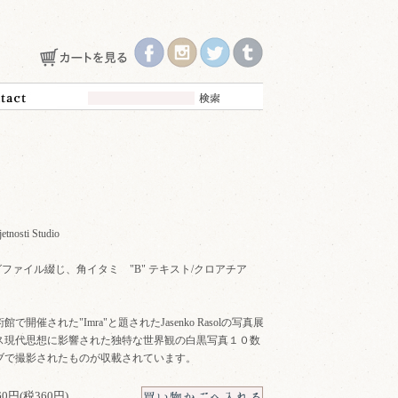
etnosti Studio
 リングファイル綴じ、角イタミ "B" テキスト/クロアチア
開催された"Imra"と題されたJasenko Rasolの写真展
ス現代思想に影響された独特な世界観の白黒写真１０数
ブで撮影されたものが収載されています。
960円(税360円)