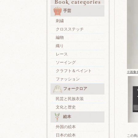
手芸
刺繍
クロスステッチ
編物
織り
レース
ソーイング
クラフト＆ペイント
※画像
ファッション
フォークロア
民芸と民族衣装
文化と歴史
絵本
外国の絵本
日本の絵本
この商