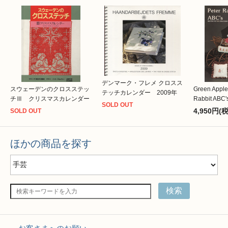
デンマーク・フレメ クロスス
スウェーデンのクロスステッ
Green Apple
テッチカレンダー 2009年
チⅢ クリスマスカレンダー
Rabbit ABC'
SOLD OUT
4,950円(
SOLD OUT
ほかの商品を探す
検索