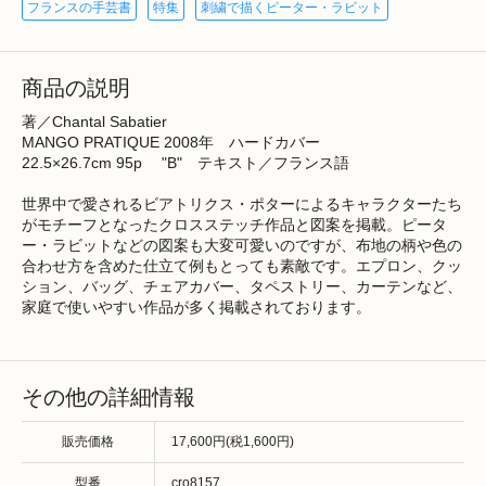
フランスの手芸書
特集
刺繍で描くピーター・ラビット
商品の説明
著／Chantal Sabatier
MANGO PRATIQUE 2008年 ハードカバー
22.5×26.7cm 95p "B" テキスト／フランス語
世界中で愛されるビアトリクス・ポターによるキャラクターたち
がモチーフとなったクロスステッチ作品と図案を掲載。ピータ
ー・ラビットなどの図案も大変可愛いのですが、布地の柄や色の
合わせ方を含めた仕立て例もとっても素敵です。エプロン、クッ
ション、バッグ、チェアカバー、タペストリー、カーテンなど、
家庭で使いやすい作品が多く掲載されております。
その他の詳細情報
販売価格
17,600円(税1,600円)
型番
cro8157