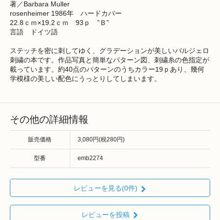
著／Barbara Muller
rosenheimer 1986年 ハードカバー
22.8ｃｍ×19.2ｃｍ 93ｐ ”Ｂ”
言語 ドイツ語
ステッチを密に刺してゆく、グラデーションが美しいバルジェロ
刺繍の本です。作品写真と簡単なパターン図、刺繍糸の色指定が
載っています。約40点のパターンのうちカラー19ｐあり、幾何
学模様の美しい配色にうっとりしてしまいます。
その他の詳細情報
販売価格
3,080円(税280円)
型番
emb2274
レビューを見る(0件)
レビューを投稿