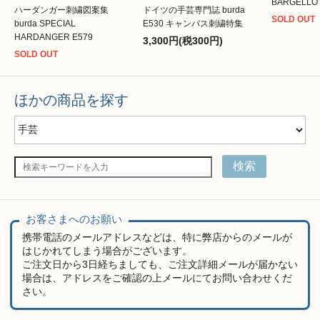
BARGELLO
ハーダンガー刺繍図案集
ドイツの手芸専門誌 burda
SOLD OUT
burda SPECIAL
E530 キャンバス刺繍特集
HARDANGER E579
3,300円(税300円)
SOLD OUT
ほかの商品を探す
検索
お客さまへのお願い
携帯電話のメールアドレスなどは、特に弊店からのメールが
はじかれてしまう場合がございます。
ご注文日から3日経ちましても、ご注文詳細メールが届かない
場合は、アドレスをご確認の上メールにてお問い合わせくだ
さい。