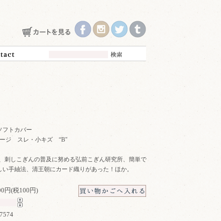
 ソフトカバー
80ページ スレ・小キズ “B"
藍、刺しこぎんの普及に努める弘前こぎん研究所、簡単で
しい手紬法、清王朝にカード織りがあった！ほか。
100円(税100円)
7574