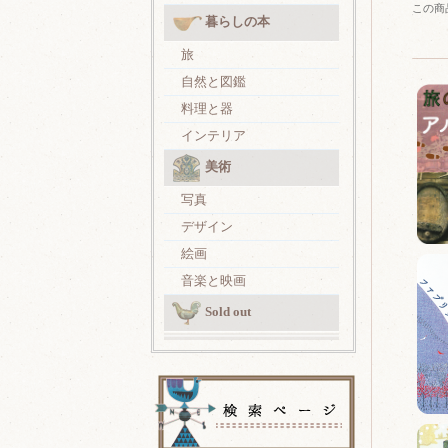
この商
暮らしの本
旅
自然と図鑑
料理と器
インテリア
美術
写真
デザイン
絵画
音楽と映画
Sold out