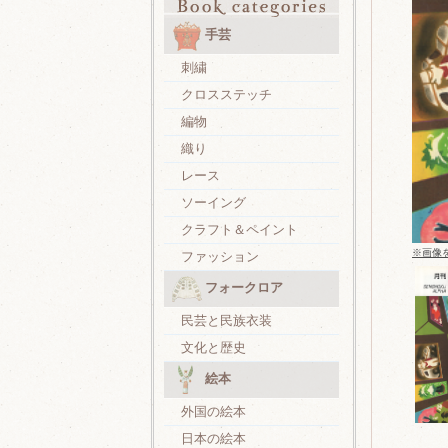
手芸
刺繍
クロスステッチ
編物
織り
レース
ソーイング
クラフト＆ペイント
※画像
ファッション
フォークロア
民芸と民族衣装
文化と歴史
絵本
外国の絵本
日本の絵本