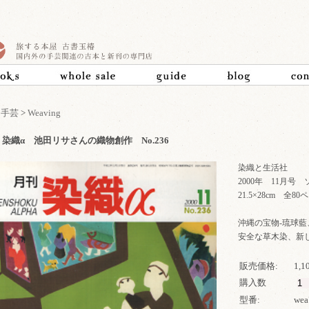
>
手芸
>
Weaving
染織α 池田リサさんの織物創作 No.236
染織と生活社
2000年 11月号
21.5×28cm 全
沖縄の宝物-琉球
安全な草木染、新
販売価格:
1,
購入数
型番:
wea