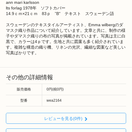
ann mari karlsson
lts forlag 1978年 ソフトカバー
14.9ｃｍ×21ｃｍ 83ｐ ”B" テキスト スウェーデン語
スウェーデンのテキスタイルアーティスト、Emma wilbergのダ
マスク織り作品について紹介しています。文章と共に、制作の様
子やダマスク織りの布の写真が掲載されています。写真は主に白
黒で、カラーは4ｐです。生地と共に図案も多く紹介されていま
す。複雑な構造の織り機、リネンの光沢、繊細な図案など美しい
写真ばかりです。
その他の詳細情報
販売価格
0円(税0円)
型番
wea2164
レビューを見る(0件)