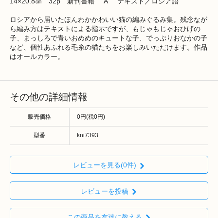
14×20.8㎝ 32p 新刊書籍 "A" テキスト／ロシア語
ロシアから届いたほんわかかわいい猫の編みぐるみ集。残念なが
ら編み方はテキストによる指示ですが、もじゃもじゃおひげの
子、まっしろで青いおめめのキュートな子、でっぷりおなかの子
など、個性あふれる毛糸の猫たちをお楽しみいただけます。作品
はオールカラー。
その他の詳細情報
販売価格
0円(税0円)
型番
kni7393
レビューを見る(0件)
レビューを投稿
この商品を友達に教える