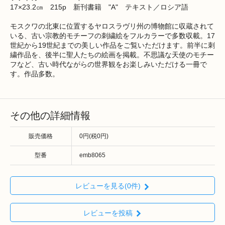
17×23.2㎝ 215p 新刊書籍 "A" テキスト／ロシア語
モスクワの北東に位置するヤロスラヴリ州の博物館に収蔵されて
いる、古い宗教的モチーフの刺繍絵をフルカラーで多数収載。17
世紀から19世紀までの美しい作品をご覧いただけます。前半に刺
繍作品を、後半に聖人たちの絵画を掲載。不思議な天使のモチー
フなど、古い時代ながらの世界観をお楽しみいただける一冊で
す。作品多数。
その他の詳細情報
販売価格
0円(税0円)
型番
emb8065
レビューを見る(0件)
レビューを投稿