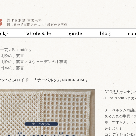
>
手芸
>
Embroidery
>
北欧の手芸書
>
北欧の手芸書
>
スウェーデンの手芸書
>
日本の手芸書
シヘムスロイド 『 ナーベルソム NABERSOM 』
NPO法人ヤマナシ
19.5×19.5cm 39p
ナーベルソム刺繍
めるための準備／
草、すずらん、ラ
紹介より）
コンディション概