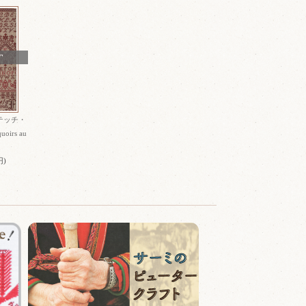
T
テッチ・
irs au
円)