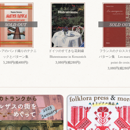
SOLD OUT
SOLD OU
シアのバンド織りのテクニ
ドイツのすてきな花刺繍
フランスのクロスス
ックとパターン集
Blutentraume in Kreuzstich
パターン集 Les marquo
5,280円(税480円)
3,080円(税280円)
point de croix
3,080円(税280