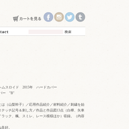
ヘムスロイド 2015年 ハードカバー
 カバー "B"
とは（山梨幹子）／応用作品紹介／材料紹介／刺繍を始
ステッチ記号＆刺し方／作品と作品図13点（白樺、矢車
イラック、楓、スミレ、レース模様ほか）収録。（内容
ね良好。