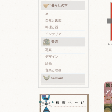
暮らしの本
旅
自然と図鑑
料理と器
インテリア
美術
ロ
写真
デザイン
絵画
音楽と映画
Sold out