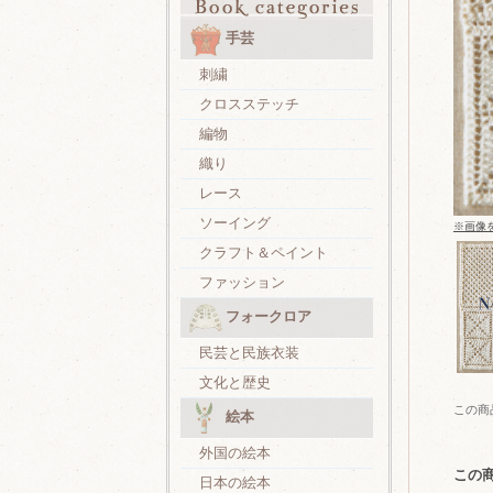
手芸
刺繍
クロスステッチ
編物
織り
レース
ソーイング
※画像
クラフト＆ペイント
ファッション
フォークロア
民芸と民族衣装
文化と歴史
この商
絵本
外国の絵本
この
日本の絵本