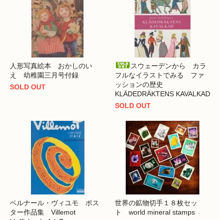
人形写真絵本 おかしのい
スウェーデンから カラ
え 幼稚園三月号付録
フルなイラストでみる ファ
ッションの歴史
SOLD OUT
KLÄDEDRÄKTENS KAVALKAD
SOLD OUT
ベルナール・ヴィユモ ポス
世界の鉱物切手１８枚セッ
ター作品集 Villemot
ト world mineral stamps