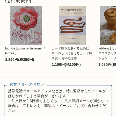
売れ筋商品
Ingrida Egimane-Junsone 『
カード織を理解するために
folklor
Rozes 』
ヨーロッパにおけるカード織
ロスステッ
研究・百年の足跡
ション ト
3,850円(税350円)
1,100円(税100円)
3,080円(
お客さまへのお願い
携帯電話のメールアドレスなどは、特に弊店からのメールが
はじかれてしまう場合がございます。
ご注文日から3日経ちましても、ご注文詳細メールが届かない
場合は、アドレスをご確認の上メールにてお問い合わせくだ
さい。