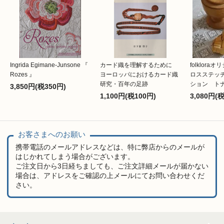
Ingrida Egimane-Junsone 『
カード織を理解するために
folklor
Rozes 』
ヨーロッパにおけるカード織
ロスステッ
研究・百年の足跡
ション ト
3,850円(税350円)
1,100円(税100円)
3,080円(
お客さまへのお願い
携帯電話のメールアドレスなどは、特に弊店からのメールが
はじかれてしまう場合がございます。
ご注文日から3日経ちましても、ご注文詳細メールが届かない
場合は、アドレスをご確認の上メールにてお問い合わせくだ
さい。