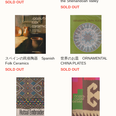
the Shenandoah Valley
SOLD OUT
SOLD OUT
スペインの民俗陶器 Spanish
世界のお皿 ORNAMENTAL
Folk Ceramics
CHINA PLATES
SOLD OUT
SOLD OUT