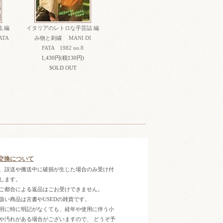
 編
イタリアのレトロな手芸誌 編
ATA
み物と刺繍 MANI DI
FATA 1982 no.8
1,430円(税130円)
SOLD OUT
交換について
、誤送や搬送中に破損が生じた場合のみ受け付
します。
ご都合による返品はごお受けできません。
扱い商品は古書やUSEDの雑貨です。
明に特に明記がなくても、経年や使用に伴う小
や汚れがある場合がございますので、 どうぞ予