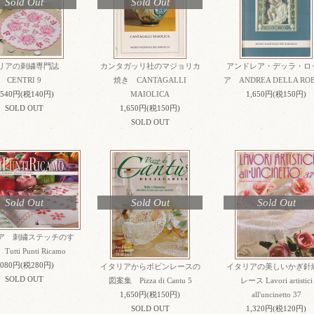
Sold Out
Sold Out
リアの刺繍専門誌
カンタガッリ社のマジョリカ
アンドレア・デッラ・ロ
CENTRI 9
焼き CANTAGALLI
ア ANDREA DELLA ROB
,540円(税140円)
MAIOLICA
1,650円(税150円)
SOLD OUT
1,650円(税150円)
SOLD OUT
Sold Out
Sold Out
Sold Out
ア 刺繍ステッチのす
utti Punti Ricamo
,080円(税280円)
イタリアからボビンレースの
イタリアの美しいかぎ針
SOLD OUT
図案集 Pizza di Cantu 5
レース Lavori artistici
1,650円(税150円)
all'uncinetto 37
SOLD OUT
1,320円(税120円)