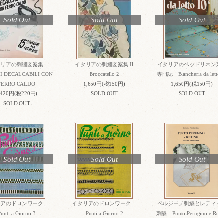
Sold Out
Sold Out
Sold Out
タリアの刺繍図案集
イタリアの刺繍図案集 Il
イタリアのベッドリネン
I DECALCABILI CON
Broccatello 2
専門誌 Biancheria da lett
FERRO CALDO
1,650円(税150円)
1,650円(税150円)
,420円(税220円)
SOLD OUT
SOLD OUT
SOLD OUT
Sold Out
Sold Out
Sold Out
リアのドロンワーク
イタリアのドロンワーク
ペルジーノ刺繍とレティ
Punti a Giorno 3
Punti a Giorno 2
刺繍 Punto Perugino e Re