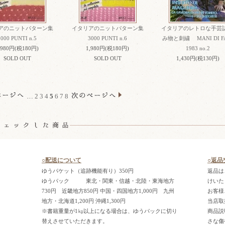
アのニットパターン集
イタリアのニットパターン集
イタリアのレトロな手芸誌
3000 PUNTI n.5
3000 PUNTI n.6
み物と刺繍 MANI DI F
,980円(税180円)
1,980円(税180円)
1983 no.2
SOLD OUT
SOLD OUT
1,430円(税130円)
…
2
3
4
5
6
7
8
○配送について
○返品
ゆうパケット（追跡機能有り）350円
返品は
ゆうパック 東北・関東・信越・北陸・東海地方
けいた
730円 近畿地方850円 中国・四国地方1,000円 九州
お客様
地方・北海道1,200円 沖縄1,300円
当店取
※書籍重量が1㎏以上になる場合は、ゆうパックに切り
商品説
替えさせていただきます。
さな傷