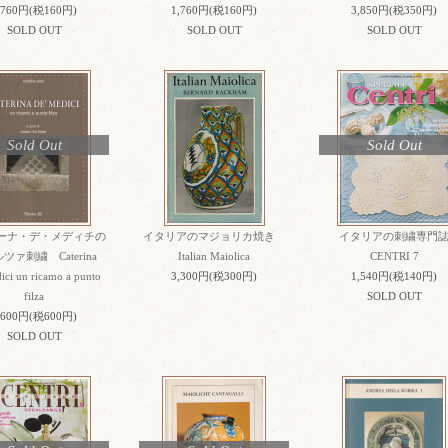
,760円(税160円)
1,760円(税160円)
3,850円(税350円)
SOLD OUT
SOLD OUT
SOLD OUT
Sold Out
Sold Out
ーナ・デ・メディチの
イタリアのマジョリカ焼き
イタリアの刺繍専門
ツァ刺繍 Caterina
Italian Maiolica
CENTRI 7
ici un ricamo a punto
3,300円(税300円)
1,540円(税140円)
filza
SOLD OUT
,600円(税600円)
SOLD OUT