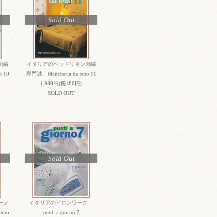
Sold Out
刺繍
イタリアのベッドリネン刺繍
o 10
専門誌 Biancheria da letto 11
1,980円(税180円)
SOLD OUT
Sold Out
ーノ
イタリアのドロンワーク
tino
punti a giorno 7