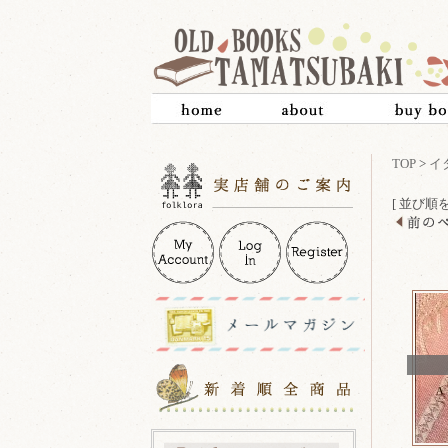
TOP
>
イ
[ 並び順を