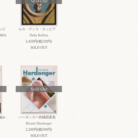
Sold Out
ッビ
ルカ・デッラ・ロッビア
BIA
Della Robbia
2,420円(税220円)
SOLD OUT
Sold Out
編み
ハーダンガー刺繍図案集
Ricami Hardanger
2,200円(税200円)
SOLD OUT