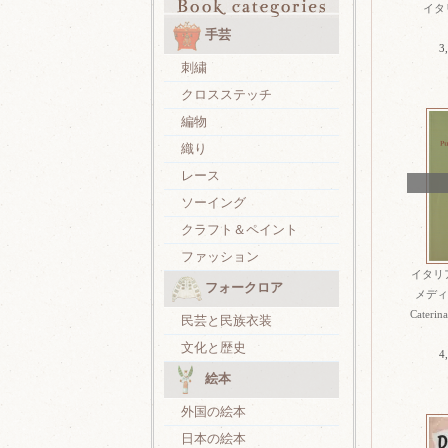
イタリ
手芸
3
刺繍
クロスステッチ
編物
織り
レース
ソーイング
クラフト＆ペイント
ファッション
イタリ
フォークロア
メディ
Caterin
民芸と民族衣装
文化と歴史
4
絵本
外国の絵本
日本の絵本