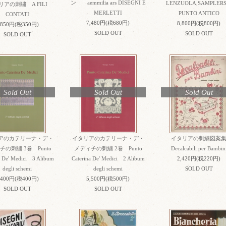
ン aemmilia ars DISEGNI E
LENZUOLA,SAMPLERS
アの刺繍 A FILI
MERLETTI
PUNTO ANTICO
CONTATI
7,480円(税680円)
8,800円(税800円)
,850円(税350円)
SOLD OUT
SOLD OUT
SOLD OUT
Sold Out
Sold Out
Sold Out
アのカテリーナ・デ・
イタリアのカテリーナ・デ・
イタリアの刺繍図案
チの刺繍 3巻 Punto
メディチの刺繍 2巻 Punto
Decalcabili per Bambin
a De' Medici 3 Alibum
Caterina De' Medici 2 Alibum
2,420円(税220円)
degli schemi
degli schemi
SOLD OUT
,400円(税400円)
5,500円(税500円)
SOLD OUT
SOLD OUT