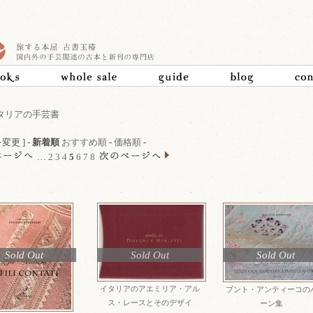
タリアの手芸書
変更 ] -
新着順
おすすめ順
-
価格順
-
…
2
3
4
5
6
7
8
Sold Out
Sold Out
Sold Out
イタリアのアエミリア・アル
プント・アンティーコの
ス・レースとそのデザイ
ーン集