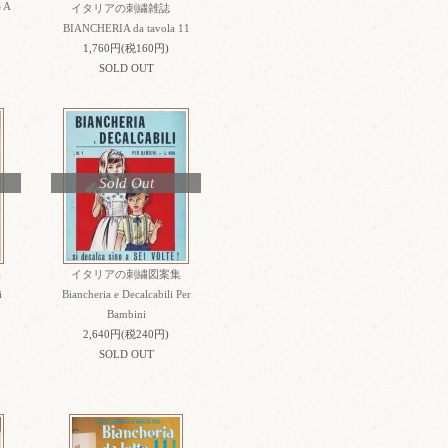
 A
イタリアの刺繍雑誌
BIANCHERIA da tavola 11
1,760円(税160円)
SOLD OUT
Sold Out
集
イタリアの刺繍図案集
i
Biancheria e Decalcabili Per
Bambini
2,640円(税240円)
SOLD OUT