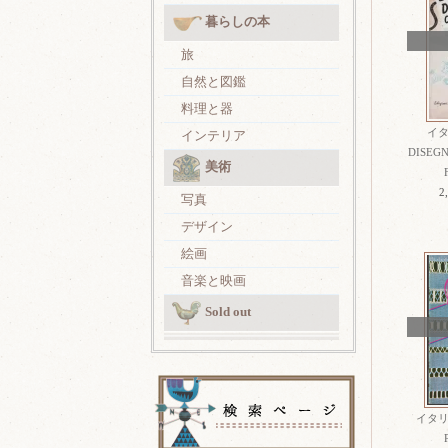
暮らしの本
旅
自然と図鑑
料理と器
イ
インテリア
DISEGN
美術
2
写真
デザイン
絵画
音楽と映画
Sold out
イタ