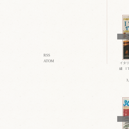
RSS
ATOM
イタ
繍 I TA
3