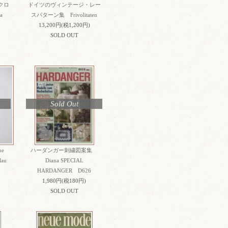
クロ
ドイツのヴィンテージ・レー
a
スパターン集 Frivolitaten
13,200円(税1,200円)
SOLD OUT
Sold Out
he
ハーダンガー刺繍図案集
lau
Diana SPECIAL
HARDANGER D626
1,980円(税180円)
SOLD OUT