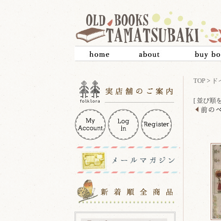
TOP
>
ド
[ 並び順を