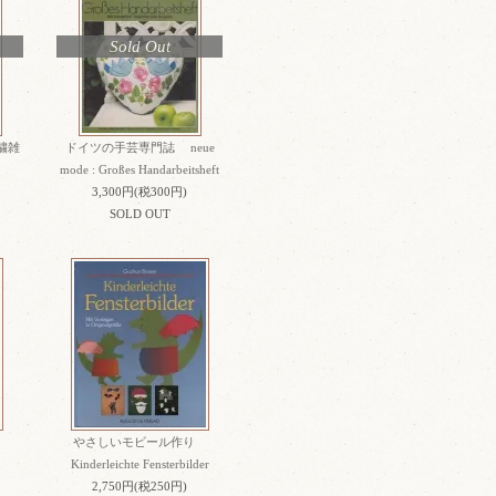
Sold Out
繍雑
ドイツの手芸専門誌 neue
mode : Großes Handarbeitsheft
3,300円(税300円)
SOLD OUT
り
やさしいモビール作り
Kinderleichte Fensterbilder
2,750円(税250円)