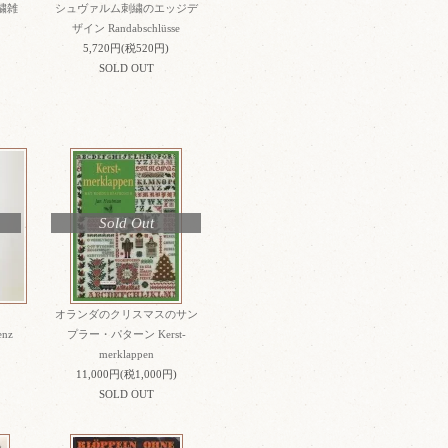
繍雑
シュヴァルム刺繍のエッジデ
ザイン Randabschlüsse
5,720円(税520円)
SOLD OUT
Sold Out
オランダのクリスマスのサン
enz
プラー・パターン Kerst-
merklappen
11,000円(税1,000円)
SOLD OUT