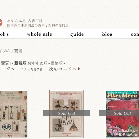
イツの手芸書
変更 ] -
新着順
おすすめ順
-
価格順
-
…
2
3
4
5
6
7
8
…
Sold Out
Sold Out