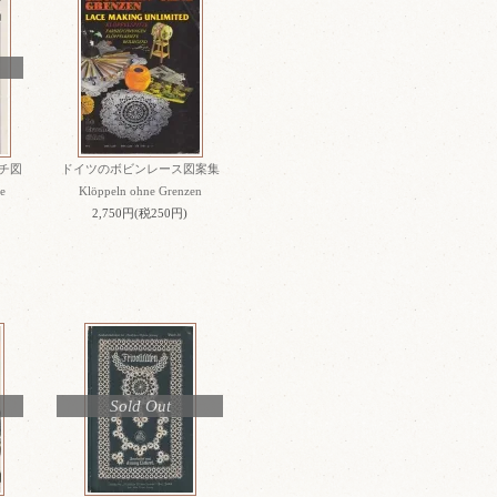
チ図
ドイツのボビンレース図案集
e
Klöppeln ohne Grenzen
2,750円(税250円)
Sold Out