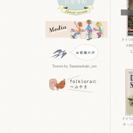
ドイツ
ス特集 
1
Tweets by Tamatsubaki_net
ドイツ
チ・パタ