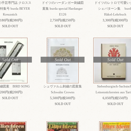
の手芸専門誌 クロスス
ドイツのハーダンガー刺繍図
ドイツのレトロで可愛い
集号 burda BEYER
案集 burda special Hardanger
シェパターン集 burd
Kreuzstich
E126
Häkel-Lehrbuch
,180円(税380円)
2,750円(税250円)
3,300円(税300円)
SOLD OUT
SOLD OUT
SOLD OUT
Sold Out
Sold Out
Sold Out
図案 BIRD SONG
シュヴァルム刺繍の図案集
Siebenburgisch-Sachsisc
,200円(税200円)
Schwalm Crowns
Leinenstickereien aus Tart
SOLD OUT
5,500円(税500円)
6,050円(税550円)
SOLD OUT
SOLD OUT