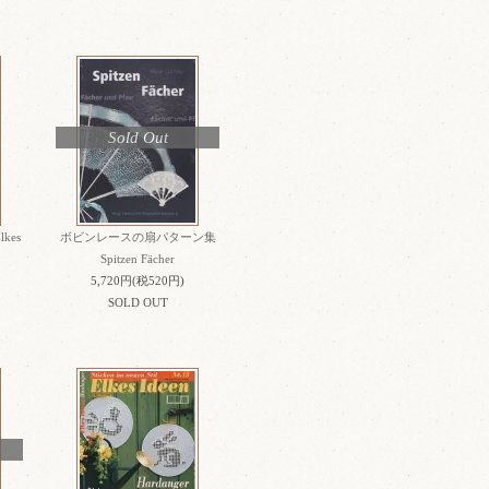
Sold Out
kes
ボビンレースの扇パターン集
Spitzen Fächer
5,720円(税520円)
SOLD OUT