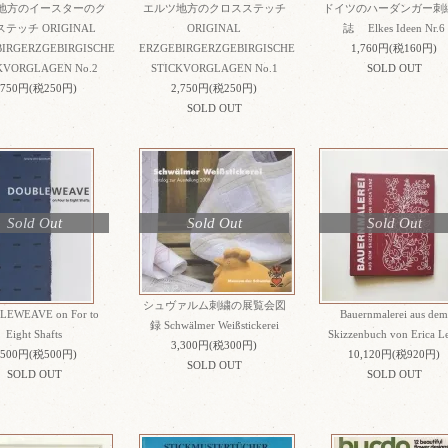
地方のイースターのク
エルツ地方のクロスステッチ
ドイツのハーダンガー刺
テッチ ORIGINAL
ORIGINAL
誌 Elkes Ideen Nr.6
IRGERZGEBIRGISCHE
ERZGEBIRGERZGEBIRGISCHE
1,760円(税160円)
KVORGLAGEN No.2
STICKVORGLAGEN No.1
SOLD OUT
,750円(税250円)
2,750円(税250円)
SOLD OUT
Sold Out
Sold Out
Sold Out
シュヴァルム刺繍の展覧会図
EWEAVE on For to
Bauernmalerei aus dem
録 Schwälmer Weißstickerei
Eight Shafts
Skizzenbuch von Erica L
3,300円(税300円)
,500円(税500円)
10,120円(税920円)
SOLD OUT
SOLD OUT
SOLD OUT