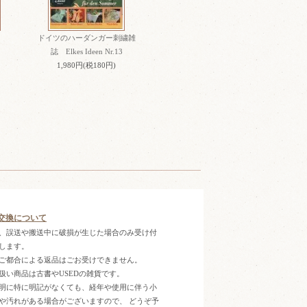
ドイツのハーダンガー刺繍雑
誌 Elkes Ideen Nr.13
1,980円(税180円)
交換について
、誤送や搬送中に破損が生じた場合のみ受け付
します。
ご都合による返品はごお受けできません。
扱い商品は古書やUSEDの雑貨です。
明に特に明記がなくても、経年や使用に伴う小
や汚れがある場合がございますので、 どうぞ予