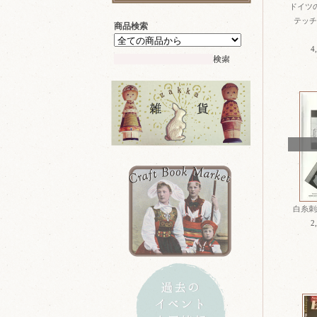
ドイツ
テッチ特
商品検索
4
白糸刺繍
2