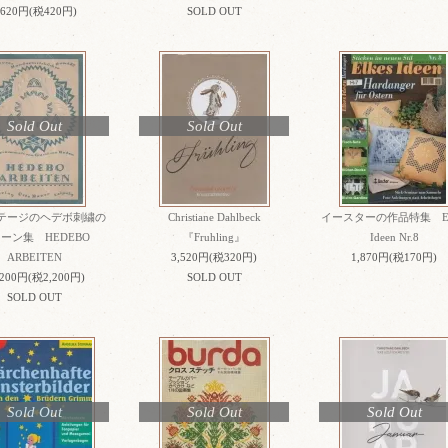
,620円(税420円)
SOLD OUT
Sold Out
Sold Out
テージのヘデボ刺繍の
Christiane Dahlbeck
イースターの作品特集 El
ーン集 HEDEBO
『Fruhling』
Ideen Nr.8
ARBEITEN
3,520円(税320円)
1,870円(税170円)
,200円(税2,200円)
SOLD OUT
SOLD OUT
Sold Out
Sold Out
Sold Out