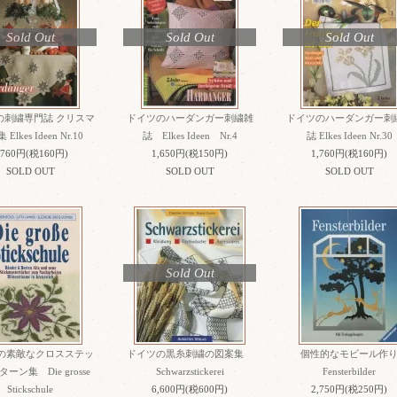
Sold Out
Sold Out
Sold Out
の刺繍専門誌 クリスマ
ドイツのハーダンガー刺繍雑
ドイツのハーダンガー刺
Elkes Ideen Nr.10
誌 Elkes Ideen Nr.4
誌 Elkes Ideen Nr.30
,760円(税160円)
1,650円(税150円)
1,760円(税160円)
SOLD OUT
SOLD OUT
SOLD OUT
Sold Out
の素敵なクロスステッ
ドイツの黒糸刺繍の図案集
個性的なモビール作
ーン集 Die grosse
Schwarzstickerei
Fensterbilder
Stickschule
6,600円(税600円)
2,750円(税250円)