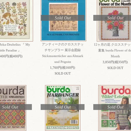
Sold Out
Sold Out
アンティークのクロスステッ
 Joka-Deubelius 『 My
12ヶ月の花 クロスステッ
チサンプラー 展示会図録
little Paradise 』
案集 burda Flower of th
Stickmustertücher aus Altmark
,400円(税400円)
Month
und Prignitz
3,850円(税350円)
1,760円(税160円)
SOLD OUT
SOLD OUT
Sold Out
Sold Out
Sold Out