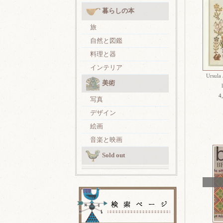
暮らしの本
旅
自然と図鑑
料理と器
インテリア
Ursula
美術
4
写真
デザイン
絵画
音楽と映画
Sold out