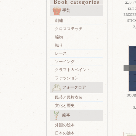
エルツ
ロスス
手芸
ERZGEB
刺繍
STIC
2
クロスステッチ
編物
織り
レース
ソーイング
クラフト＆ペイント
ファッション
フォークロア
DOUBL
民芸と民族衣装
文化と歴史
5
絵本
外国の絵本
日本の絵本