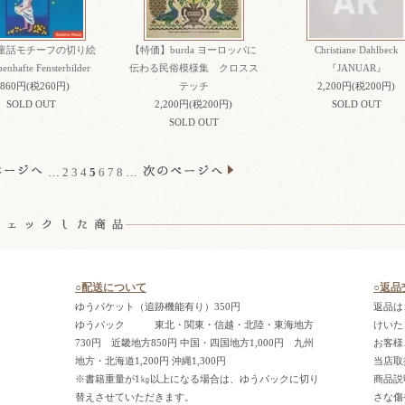
童話モチーフの切り絵
【特価】burda ヨーロッパに
Christiane Dahlbeck
enhafte Fensterbilder
伝わる民俗模様集 クロスス
『JANUAR』
,860円(税260円)
テッチ
2,200円(税200円)
SOLD OUT
2,200円(税200円)
SOLD OUT
SOLD OUT
…
2
3
4
5
6
7
8
…
○配送について
○返品
ゆうパケット（追跡機能有り）350円
返品は
ゆうパック 東北・関東・信越・北陸・東海地方
けいた
730円 近畿地方850円 中国・四国地方1,000円 九州
お客様
地方・北海道1,200円 沖縄1,300円
当店取
※書籍重量が1㎏以上になる場合は、ゆうパックに切り
商品説
替えさせていただきます。
さな傷