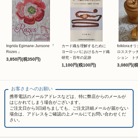
Ingrida Egimane-Junsone 『
カード織を理解するために
folklor
Rozes 』
ヨーロッパにおけるカード織
ロスステッ
研究・百年の足跡
ション ト
3,850円(税350円)
1,100円(税100円)
3,080円(
お客さまへのお願い
携帯電話のメールアドレスなどは、特に弊店からのメールが
はじかれてしまう場合がございます。
ご注文日から3日経ちましても、ご注文詳細メールが届かない
場合は、アドレスをご確認の上メールにてお問い合わせくだ
さい。