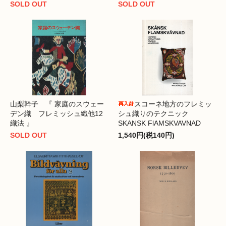
SOLD OUT
SOLD OUT
山梨幹子 『 家庭のスウェー
スコーネ地方のフレミッ
デン織 フレミッシュ織他12
シュ織りのテクニック
織法 』
SKANSK FlAMSKVAVNAD
SOLD OUT
1,540円(税140円)