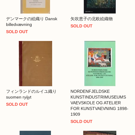
デンマークの絵織り Dansk
矢吹恵子の北欧絵織物
billedvævning
SOLD OUT
SOLD OUT
フィンランドのルイユ織り
NORDENFJELDSKE
suomen ryijyt
KUNSTINDUSTRIMUSEUMS
VAEVSKOLE OG ATELIER
SOLD OUT
FOR KUNSTVAEVNING 1898-
1909
SOLD OUT