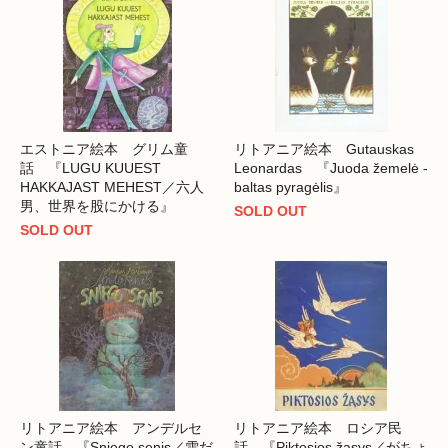
エストニア絵本 グリム童
リトアニア絵本 Gutauskas
話 『LUGU KUUEST
Leonardas 『Juoda žemelė -
HAKKAJAST MEHEST／六人
baltas pyragėlis』
男、世界を股にかける』
SOLD OUT
SOLD OUT
リトアニア絵本 アンデルセ
リトアニア絵本 ロシア民
ン童話 『Sniego senis／雪だ
話 『Piktosios žąsys／がちょ