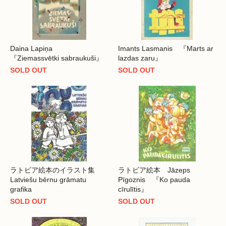
Daina Lapiņa
Imants Lasmanis 『Marts ar
『Ziemassvētki sabraukuši』
lazdas zaru』
SOLD OUT
SOLD OUT
ラトビア絵本のイラスト集
ラトビア絵本 Jāzeps
Latviešu bērnu grāmatu
Pīgoznis 『Ko pauda
grafika
cīrulītis』
SOLD OUT
SOLD OUT