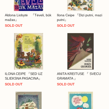
Aldona Liobytė 『Tėveli, būk
Ilona Ceipe 『Dizi putni, mazi
mažas』
putni』
SOLD OUT
SOLD OUT
ILONA CEIPE 『SED UZ
ANITA KREITUSE 『 SVECU
SLIEKSNA PASACINA』
GRAMATA 』
SOLD OUT
SOLD OUT