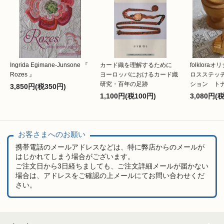
Ingrida Egimane-Junsone 『
カード織を理解するために
folklor
Rozes 』
ヨーロッパにおけるカード織
ロスステッ
研究・百年の足跡
ション ト
3,850円(税350円)
1,100円(税100円)
3,080円(
お客さまへのお願い
携帯電話のメールアドレスなどは、特に弊店からのメールが
はじかれてしまう場合がございます。
ご注文日から3日経ちましても、ご注文詳細メールが届かない
場合は、アドレスをご確認の上メールにてお問い合わせくだ
さい。